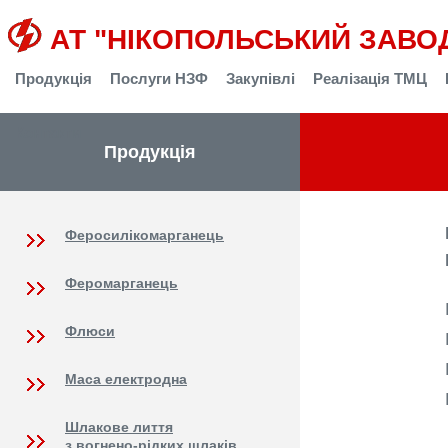
АТ "НІКОПОЛЬСЬКИЙ ЗАВО
Продукція
Послуги НЗФ
Закупівлі
Реалізація ТМЦ
Контакти
Продукція
Феросилікомарганець
Феромарганець
Флюси
Маса електродна
Шлакове лиття
з вогнено-рідких шлаків