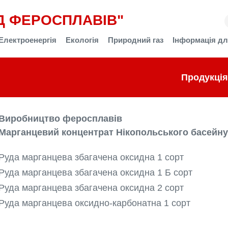
Д ФЕРОСПЛАВІВ"
Електроенергія
Екологія
Природний газ
Інформація дл
Продукція
Виробництво феросплавів
Марганцевий концентрат Нікопольського басейну
Руда марганцева збагачена оксидна 1 сорт
Руда марганцева збагачена оксидна 1 Б сорт
Руда марганцева збагачена оксидна 2 сорт
Руда марганцева оксидно-карбонатна 1 сорт