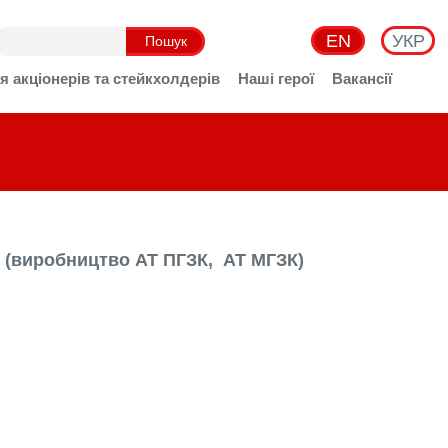
EN
УКР
я акціонерів та стейкхолдерів
Наші герої
Вакансії
 (виробництво АТ ПГЗК, АТ МГЗК)