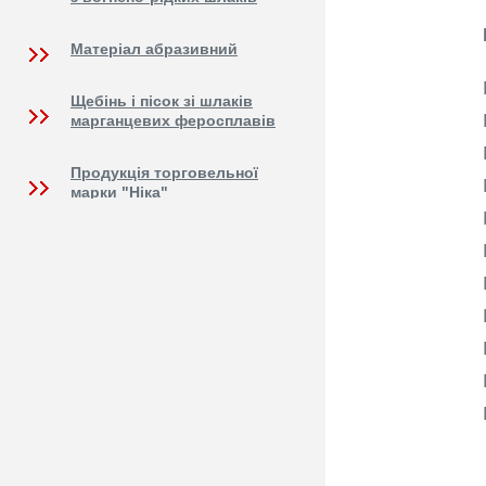
Матеріал абразивний
Щебінь і пісок зі шлаків
марганцевих феросплавів
Продукція торговельної
марки "Ніка"
Сировина при виробництві
феросплавів
Сировина при виробництві
електрофлюсової продукції
Інша сировина