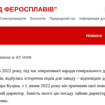
Д ФЕРОСПЛАВІВ"
Електроенергія
Екологія
Природний газ
Інформація дл
Новини
зміни в АТ НЗФ
я 2022 року, під час оперативної наради генерального
ів, відбулась історична подія для заводу – відповідно 
а Куціна, з 1 липня 2022 року він припинив свої повн
ний директор. Замість нього цю посаду зайняв директо
енко.