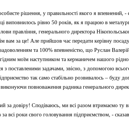
особисте рішення, у правильності якого я впевнений, -
ці виповнилось рівно 50 років, як я працюю в металургі
лови правління, генерального директора Нікопольського
м вам за це! Але прийшов час передати керівну посаду
 задоволенням та 100% впевненістю, що Руслан Валерій
е гідним моїм наступником та керманичем нашого рідно
я з поставленими задачами, звісно, з допомогою всьог
підприємство так само стабільно розвивалось – буду д
а виконуючи повноваження радника генерального дире
ний за довіру! Сподіваюсь, ми всі разом втримаємо ту
 за всі роки свого головування підприємством, - сказ