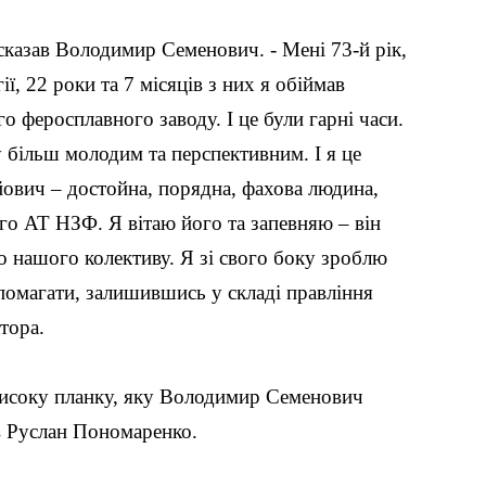
 сказав Володимир Семенович. - Мені 73-й рік,
ї, 22 роки та 7 місяців з них я обіймав
 феросплавного заводу. І це були гарні часи.
 більш молодим та перспективним. І я це
ович – достойна, порядна, фахова людина,
го АТ НЗФ. Я вітаю його та запевняю – він
о нашого колективу. Я зі свого боку зроблю
опомагати, залишившись у складі правління
ктора.
 високу планку, яку Володимир Семенович
ав Руслан Пономаренко.