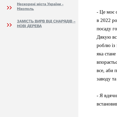
Нескорені міста України -
Нікополь
- Це моє 
в 2022 ро
ЗАМІСТЬ ВИРВ ВІД СНАРЯДІВ –
НОВІ ДЕРЕВА
посаду го
Дякую всі
роблю із
яка стан
впораєтьс
все, аби 
заводу т
- Я вдяч
встановив