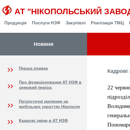
АТ "НІКОПОЛЬСЬКИЙ ЗАВО
Продукція
Послуги НЗФ
Закупівлі
Реалізація ТМЦ
Контакти
Новини
Перша плавка
Кадрові 
Про функціонування АТ НЗФ в
22 червн
зимовий період
підрозділ
Патріотичні малюнки на
Володимир
мобільних укриттях Нікополя
генераль
Кадрові зміни в АТ НЗФ
Пономар