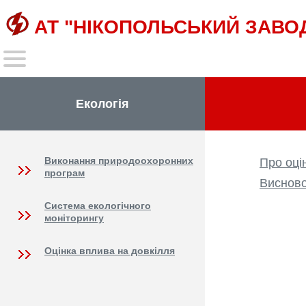
АТ "НІКОПОЛЬСЬКИЙ ЗАВО
Екологія
Виконання природоохоронних
Про оці
програм
Висново
Система екологічного
моніторингу
Оцінка вплива на довкілля