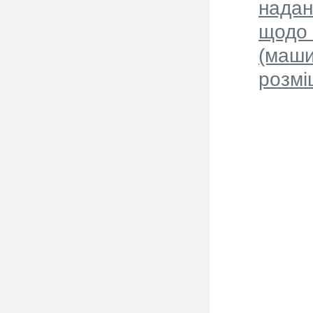
надан
щодо 
(маши
розмі