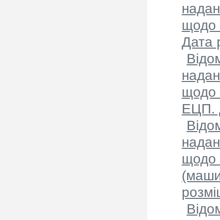
надан
щодо 
Дата 
Відо
надан
щодо 
ЕЦП. 
Відо
надан
щодо 
(маши
розмі
Відо