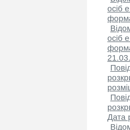
осіб 
форма
Відо
осіб 
форма
21.03
Пові
розкр
розмі
Пові
розкр
Дата 
Відо