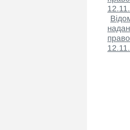
12.11
Відо
надан
право
12.11