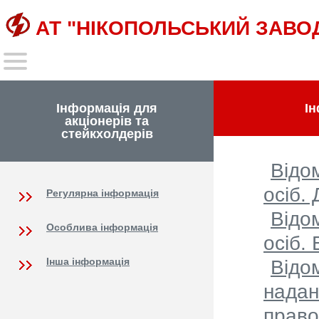
АТ "НІКОПОЛЬСЬКИЙ ЗАВО
Інформація для
Ін
акціонерів та
стейкхолдерів
Відо
осіб.
Регулярна інформація
Відо
Особлива інформація
осіб.
Інша інформація
Відо
надан
право