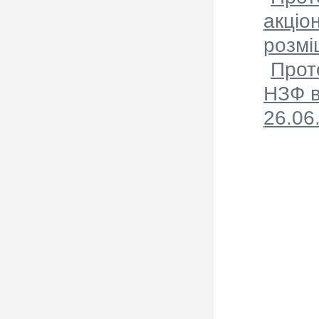
акціо
розмі
Прот
НЗФ в
26.06