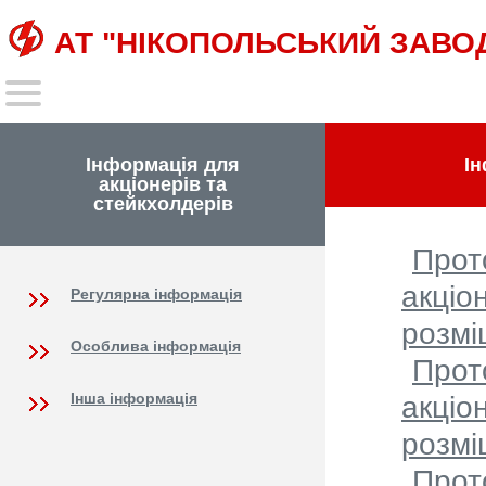
АТ "НІКОПОЛЬСЬКИЙ ЗАВО
Інформація для
Ін
акціонерів та
стейкхолдерів
Прот
акціо
Регулярна інформація
розмі
Особлива інформація
Прот
Інша інформація
акціо
розмі
Прот