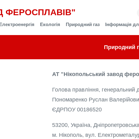
Д ФЕРОСПЛАВІВ"
Електроенергія
Екологія
Природний газ
Інформація дл
Природний г
АТ "Нікопольський завод феро
Голова правління, генеральний 
Пономаренко Руслан Валерійов
ЄДРПОУ 00186520
53200, Україна, Дніпропетровська
м. Нікополь, вул. Електрометалур