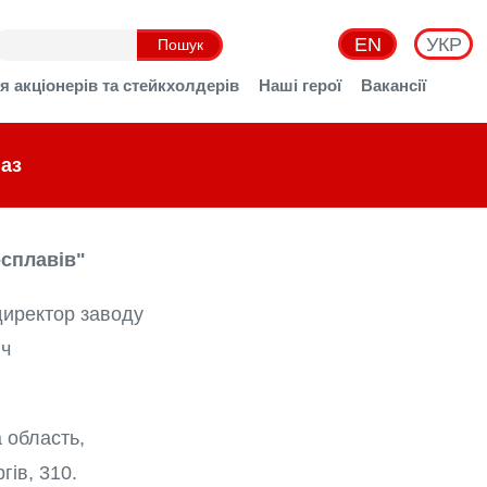
EN
УКР
я акціонерів та стейкхолдерів
Наші герої
Вакансії
аз
сплавів"
директор заводу
ич
 область,
гів, 310.