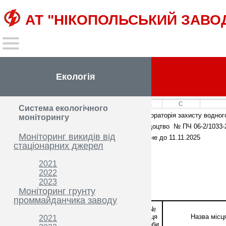
АТ "НІКОПОЛЬСЬКИЙ ЗАВО
Екологія
A
B
C
Система екологічного
1
Лабораторія захисту водного
моніторингу
2
Свідоцтво № ПЧ 06-2/1033-2
Моніторинг викидів від
3
Чинне до 11.11.2025
стаціонарних джерел
4
5
2021
6
2022
2023
7
Моніторинг грунту
8
проммайданчика заводу
9
№№ 
місця 
Назва місц
10
2021
проби