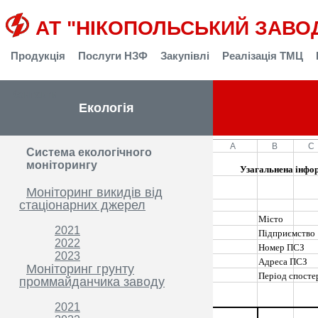
АТ "НІКОПОЛЬСЬКИЙ ЗАВО
Продукція
Послуги НЗФ
Закупівлі
Реалізація ТМЦ
Контакти
Екологія
A
B
C
Система екологічного
1
моніторингу
Узагальнена інформаці
2
Моніторинг викидів від
стаціонарних джерел
3
4
Місто
2021
5
Підприємство
2022
6
Номер ПСЗ
2023
7
Адреса ПСЗ
Моніторинг грунту
8
Період спосте
проммайданчика заводу
9
2021