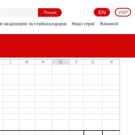
EN
УКР
я акціонерів та стейкхолдерів
Наші герої
Вакансії
L
M
N
O
P
Q
R
S