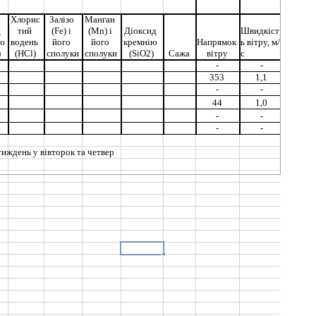
Хлорис
Залізо 
Манган 
 
тий 
(Fe) і 
(Mn) і 
Діоксид 
Швидкіст
ю 
водень 
його 
його 
кремнію 
Напрямок 
ь вітру, м/
)
(HCl)
сполуки
сполуки
(SiO2)
Сажа
вітру
с
-
-
*
353
1,1
-
-
*
44
1,0
-
-
*
-
-
*
тиждень у вівторок та четвер