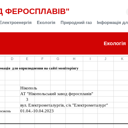
Д ФЕРОСПЛАВІВ"
Електроенергія
Екологія
Природний газ
Інформація дл
Екологія
D
E
F
G
H
I
J
K
я для оприлюднення на сайті моніторінгу
Нікополь
АТ "Нікопольський завод феросплавів"
3
вул. Електрометалургів, с/к "Електрометалург"
01.04.-10.04.2023
режень