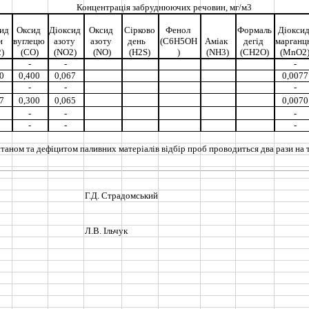
рація забруднюючих речовин, мг/м3
ид 
Оксид 
Діоксид 
Оксид 
Сірково
Фенол 
Формаль
Діоксид
 
вуглецю 
азоту 
азоту 
день   
(C6H5OH
Аміак 
дегід 
марганц
2)
(СО)
(NO2)
(NO)
(H2S)
)
(NH3)
(CH2O)
(MnO2
-
-
-
10
0,400
0,067
0,0077
-
-
-
07
0,300
0,065
0,0070
s
-
-
-
-
-
-
 станом та дефіцитом паливних матеріалів відбір проб проводиться два рази на 
s
s
Г.Д. Страдомський
Л.В. Ільчук
s